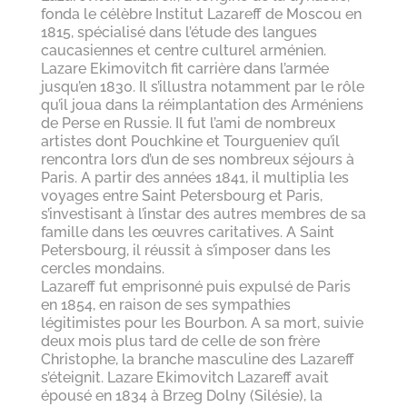
fonda le célèbre Institut Lazareff de Moscou en
1815, spécialisé dans l’étude des langues
caucasiennes et centre culturel arménien.
Lazare Ekimovitch fit carrière dans l’armée
jusqu’en 1830. Il s’illustra notamment par le rôle
qu’il joua dans la réimplantation des Arméniens
de Perse en Russie. Il fut l’ami de nombreux
artistes dont Pouchkine et Tourgueniev qu’il
rencontra lors d’un de ses nombreux séjours à
Paris. A partir des années 1841, il multiplia les
voyages entre Saint Petersbourg et Paris,
s’investisant à l’instar des autres membres de sa
famille dans les œuvres caritatives. A Saint
Petersbourg, il réussit à s’imposer dans les
cercles mondains.
Lazareff fut emprisonné puis expulsé de Paris
en 1854, en raison de ses sympathies
légitimistes pour les Bourbon. A sa mort, suivie
deux mois plus tard de celle de son frère
Christophe, la branche masculine des Lazareff
s’éteignit. Lazare Ekimovitch Lazareff avait
épousé en 1834 à Brzeg Dolny (Silésie), la