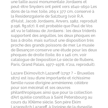
une taille aussi monumentale Jordaens et
peut-être Snyders ont peint vers 1640-1650 Les
dons de la mer, toile, 269 x 377 cm, conservé à
la Residenzgalerie de Salzburg (voir R.A.
d’Hulst, Jacob Jordaens, Anvers, 1982, reproduit
p.196, fig.167). Il est probable que Paul de Vos
ait vu le tableau de Jordaens : les deux tridents
supportent des anguilles, les deux phoques en
bas à droite, mais surtout une disposition très
proche des grands poissons de mer. Le musée
de Besançon conserve une étude pour les deux
phoques de droite (toile, 80 x 146 cm, voir
catalogue de l’exposition Le siècle de Rubens,
Paris, Grand Palais, 1977-1978, n°211, reproduit).
Lazare Ekimovitch Lazareff (1797 ? – Bruxelles
1871) est issu d’une importante et richissime
famille russe d’origine arménienne, célèbre
pour son mécénat et ses œuvres
philanthropiques ainsi que pour la collection
d’Art qu’elle constitua à Saint Petersbourg au
cours du XIXème siècle. Son père Ekim
Lazarevitch Lazareff, à l’origine de la dynastie,