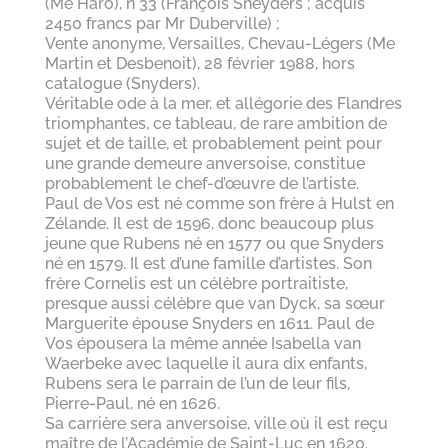
(Me Haro), n°33 (François Sneyders ; acquis
2450 francs par Mr Duberville) ;
Vente anonyme, Versailles, Chevau-Légers (Me
Martin et Desbenoit), 28 février 1988, hors
catalogue (Snyders).
Véritable ode à la mer, et allégorie des Flandres
triomphantes, ce tableau, de rare ambition de
sujet et de taille, et probablement peint pour
une grande demeure anversoise, constitue
probablement le chef-d’œuvre de l’artiste.
Paul de Vos est né comme son frère à Hulst en
Zélande. Il est de 1596, donc beaucoup plus
jeune que Rubens né en 1577 ou que Snyders
né en 1579. Il est d’une famille d’artistes. Son
frère Cornelis est un célèbre portraitiste,
presque aussi célèbre que van Dyck, sa sœur
Marguerite épouse Snyders en 1611. Paul de
Vos épousera la même année Isabella van
Waerbeke avec laquelle il aura dix enfants,
Rubens sera le parrain de l’un de leur fils,
Pierre-Paul, né en 1626.
Sa carrière sera anversoise, ville où il est reçu
maître de l’Académie de Saint-Luc en 1620.