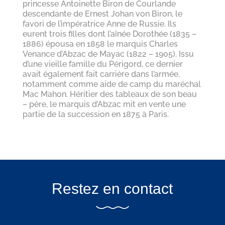
princesse Antoinette Biron de Courlande
descendante de Ernest Johan von Biron, le
favori de l’impératrice Anne de Russie. Ils
eurent trois filles dont l’aînée Dorothée (1835 –
1886) épousa en 1858 le marquis Charles
Venance d’Abzac de Mayac (1822 – 1905). Issu
d’une vieille famille du Périgord, ce dernier
avait également fait carrière dans l’armée,
notamment comme aide de camp du maréchal
Mac Mahon. Héritier des tableaux de son beau
– père, le marquis d’Abzac mit en vente une
partie de la succession en 1875 à Paris.
Restez en contact