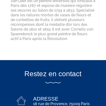
Van Dael est un peintre anversois qui s’installe à
Paris dès 1787 et expose de manière régulière
ses œuvres au Salon de 1793 à 1833. Spécialisé
dans les natures mortes de vases de fleurs et
de corbeilles de fruits, il obtient plusieurs
récompenses dont la médaille d’or lors des
Salons de 1810 et 1819. Il est avec Cornelis von
Spaendonck le plus grand peintre de fleurs
actif à Paris après la Révolution.
Restez en contact
ADRESSE
18 rue de Provence, 75009 Paris