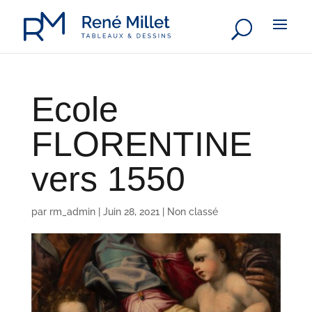
Ecole
FLORENTINE
vers 1550
par
rm_admin
|
Juin 28, 2021
|
Non classé